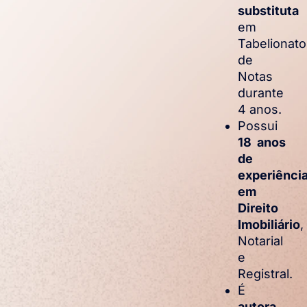
substituta
em
Tabelionato
de
Notas
durante
4 anos.
Possui
18 anos
de
experiênci
em
Direito
Imobiliário
,
Notarial
e
Registral.
É
autora