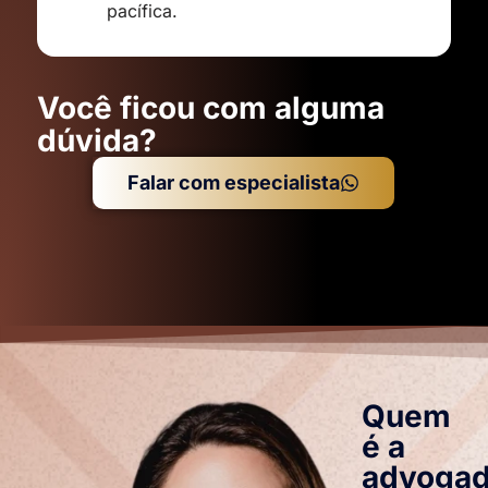
pacífica.
Você ficou com alguma
dúvida?
Falar com especialista
Quem
é a
advoga