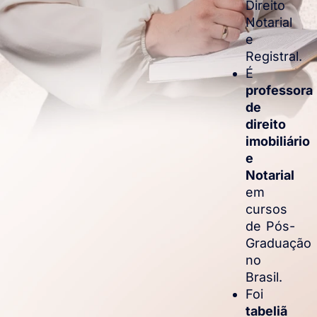
Direito
Notarial
e
Registral.
É
professora
de
direito
imobiliário
e
Notarial
em
cursos
de Pós-
Graduação
no
Brasil.
Foi
tabeliã