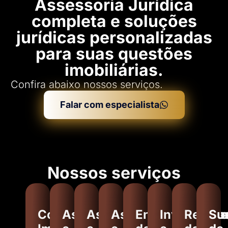
Assessoria Jurídica
completa e soluções
jurídicas personalizadas
para suas questões
imobiliárias.
Confira abaixo nossos serviços.
Falar com especialista
Nossos serviços
Contratos
Assessoria
Assessoria
Assessoria
Encaminhamen
Inventários
Regula
Su