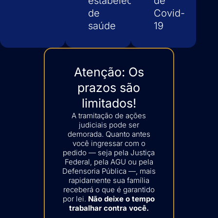
estabelecimentos
de
de
Covid-
saúde
19
Atenção: Os
prazos são
limitados!
A tramitação de ações
judiciais pode ser
demorada. Quanto antes
você ingressar com o
pedido — seja pela Justiça
Federal, pela AGU ou pela
Defensoria Pública —, mais
rapidamente sua família
receberá o que é garantido
por lei.
Não deixe o tempo
trabalhar contra você.