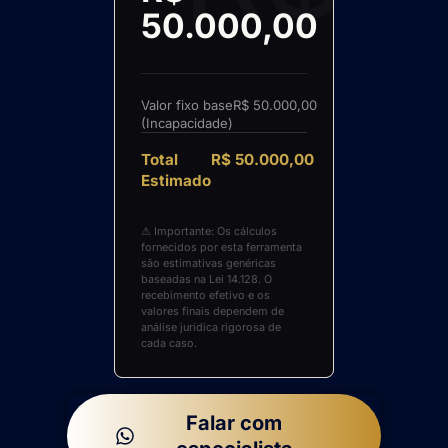
50.000,00
Valor fixo base
R$ 50.000,00
(Incapacidade)
Total
R$ 50.000,00
Estimado
⚠ Importante: Os cálculos
fornecidos por esta ferramenta
são estimativas genéricas
baseadas na Lei 14.128. O
recebimento efetivo e os
valores finais dependem de
análise jurídica rigorosa de
cada caso.
Falar com