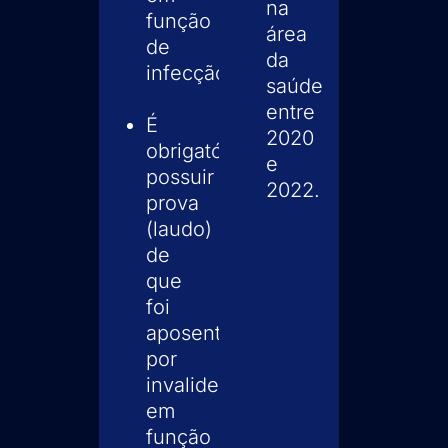
na
função
área
de
da
infecção.
saúde
entre
É
2020
obrigatório
e
possuir
2022.
prova
(laudo)
de
que
foi
aposentado
por
invalidez
em
função