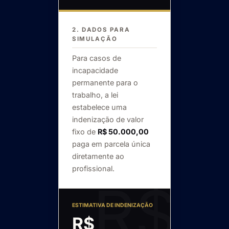
2. DADOS PARA
SIMULAÇÃO
Para casos de
incapacidade
permanente para o
trabalho, a lei
estabelece uma
indenização de valor
fixo de
R$ 50.000,00
paga em parcela única
diretamente ao
profissional.
ESTIMATIVA DE INDENIZAÇÃO
R$