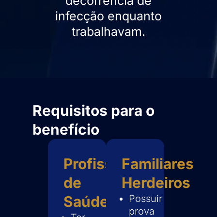
decorrência de
infecção enquanto
trabalhavam.
Requisitos para o
benefício
Profissionais
Familiares
de
Herdeiros
Saúde
Possuir
prova