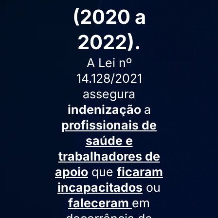
(2020 a
2022).
A Lei nº
14.128/2021
assegura
indenização
a
profissionais de
saúde e
trabalhadores de
apoio
que
ficaram
incapacitados
ou
faleceram
em