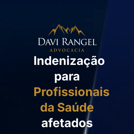
Pular
para
o
conteúdo
Indenização
para
Profissionais
da Saúde
afetados