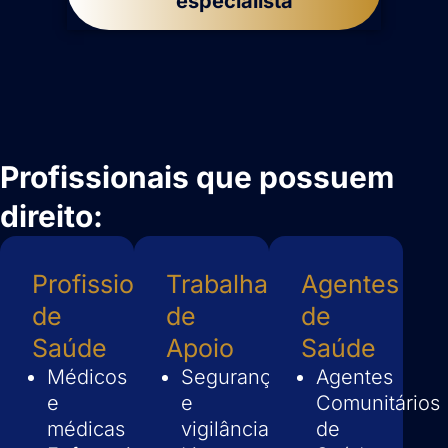
especialista
Profissionais que possuem
direito:
Profissionais
Trabalhadores
Agentes
de
de
de
Saúde
Apoio
Saúde
Médicos
Segurança
Agentes
e
e
Comunitários
médicas
vigilância
de