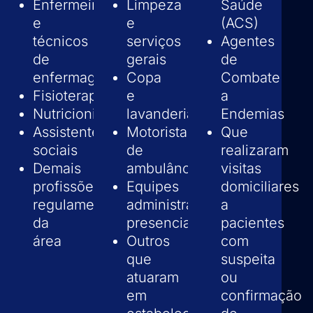
Enfermeiros
Limpeza
Saúde
e
e
(ACS)
técnicos
serviços
Agentes
de
gerais
de
enfermagem
Copa
Combate
Fisioterapeutas
e
a
Nutricionistas
lavanderia
Endemias
Assistentes
Motoristas
Que
sociais
de
realizaram
Demais
ambulância
visitas
profissões
Equipes
domiciliares
regulamentadas
administrativas
a
da
presenciais
pacientes
área
Outros
com
que
suspeita
atuaram
ou
em
confirmação