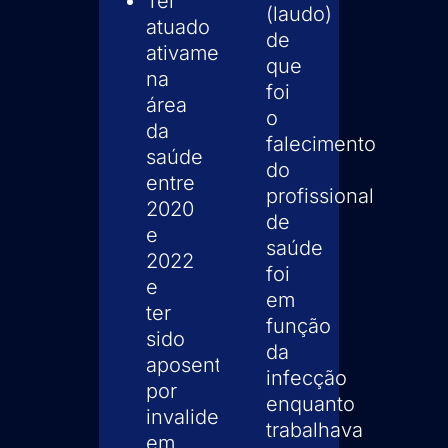
Ter
(laudo)
atuado
de
ativamente
que
na
foi
área
o
da
falecimento
saúde
do
entre
profissional
2020
de
e
saúde
2022
foi
e
em
ter
função
sido
da
aposentado
infecção
por
enquanto
invalidez
trabalhava
em