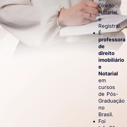
Direito
Notarial
e
Registral.
É
professora
de
direito
imobiliário
e
Notarial
em
cursos
de Pós-
Graduação
no
Brasil.
Foi