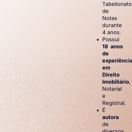
Tabelionato
de
Notas
durante
4 anos.
Possui
18 anos
de
experiênci
em
Direito
Imobiliário
,
Notarial
e
Registral.
É
autora
de
diversos