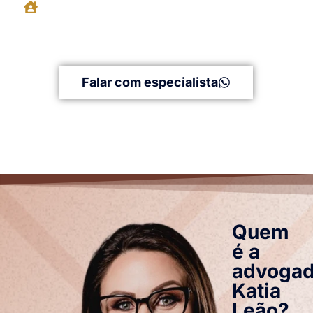
Negociação com o Oficial de
Registro
Buscamos uma solução amigável com o Oficial
de Registro de Imóveis.
Falar com especialista
Quem
é a
advoga
Katia
Leão?