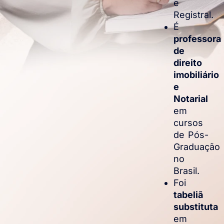
e
Registral.
É
professora
de
direito
imobiliário
e
Notarial
em
cursos
de Pós-
Graduação
no
Brasil.
Foi
tabeliã
substituta
em