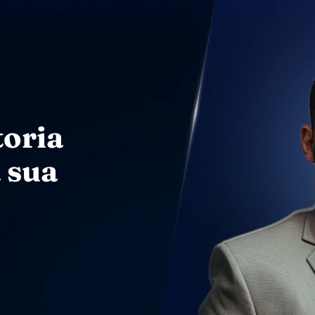
toria
 sua