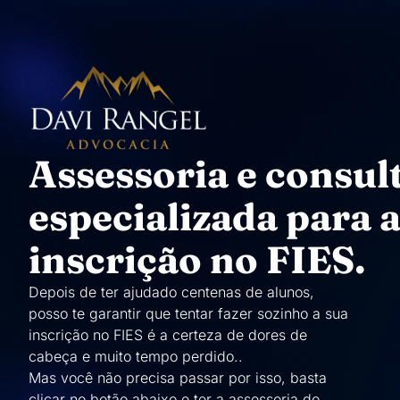
Pular
para
o
conteúdo
Assessoria e consul
especializada para a
inscrição no FIES.​
Depois de ter ajudado centenas de alunos,
posso te garantir que tentar fazer sozinho a sua
inscrição no FIES é a certeza de dores de
cabeça e muito tempo perdido..
Mas você não precisa passar por isso, basta
clicar no botão abaixo e ter a assessoria do