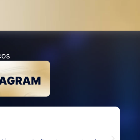
ços
.