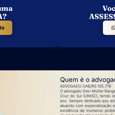
 uma
Voc
A?
ASSES
ta
Quem é o advogad
ADVOGADO OAB/RS 105.776
O advogado Davi Müller Range
Cruz do Sul (UNISC), tendo 
ano. Sempre dedicado aos est
atuando com especialização e
existência de inúmeros probl