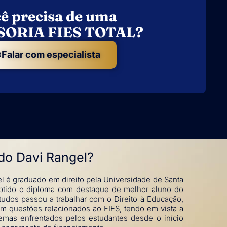
ê precisa de uma
SORIA FIES TOTAL?
Falar com especialista
o Davi Rangel?​
l é graduado em direito pela Universidade de Santa
obtido o diploma com destaque de melhor aluno do
udos passou a trabalhar com o Direito à Educação,
m questões relacionados ao FIES, tendo em vista a
emas enfrentados pelos estudantes desde o início